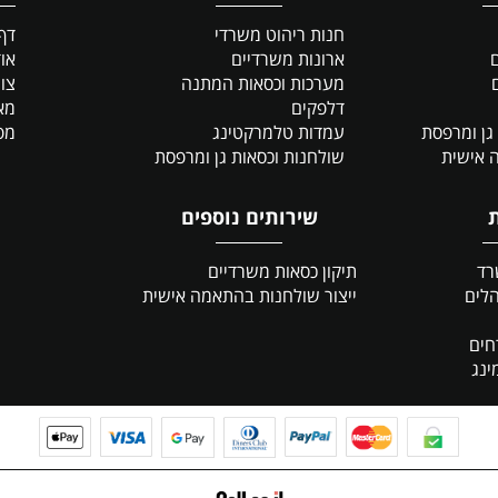
חנות ריהוט משרדי
דף
ם
ארונות משרדיים
אוד
מערכות וכסאות המתנה
צו
דלפקים
מא
גן ומרפסת
עמדות טלמרקטינג
מפ
 אישית
שולחנות וכסאות גן ומרפסת
שירותים נוספים
רד
תיקון כסאות משרדיים
לים
ייצור שולחנות
בהתאמה אישית
חים
ינג